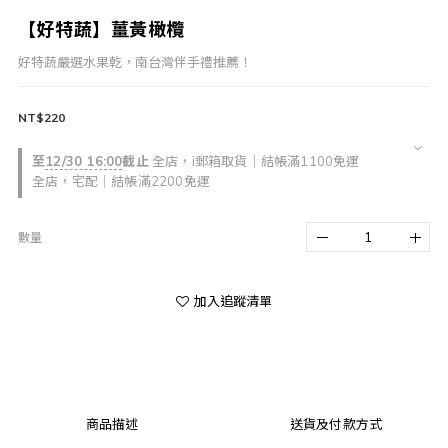
【好特蔬】薑黃橄欖
好特蔬嚴選水果乾，南台灣伴手禮推薦！
NT$220
至
12/30 16:00
截止
全店，i郵箱取貨｜結帳滿1100免運
全店，宅配｜結帳滿2200免運
數量
加入追蹤清單
商品描述
送貨及付款方式