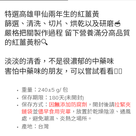
特選高雄甲仙兩年生的紅薑黃
篩選、清洗、切片、烘乾以及研磨🥣
嚴格把關製作過程 留下營養滿分高品質
的紅薑黃粉🔍
淡淡的清香，不是很濃郁的中藥味
害怕中藥味的朋友，可以嘗試看看
👌🏼
重量：24
0±5 g/ 包
保存期限：
180天(未開封)
保存方式：
因
無
添加防腐劑
，
開封後請
拉緊夾
鏈袋
並
儘早食用完畢
，
放置於
乾燥陰涼、通風
處，避免潮濕、炎熱之場所。
產地：
台灣