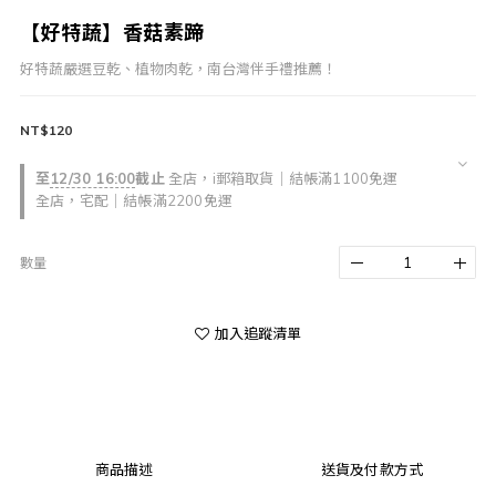
【好特蔬】香菇素蹄
好特蔬嚴選豆乾、植物肉乾，南台灣伴手禮推薦！
NT$120
至
12/30 16:00
截止
全店，i郵箱取貨｜結帳滿1100免運
全店，宅配｜結帳滿2200免運
數量
加入追蹤清單
商品描述
送貨及付款方式