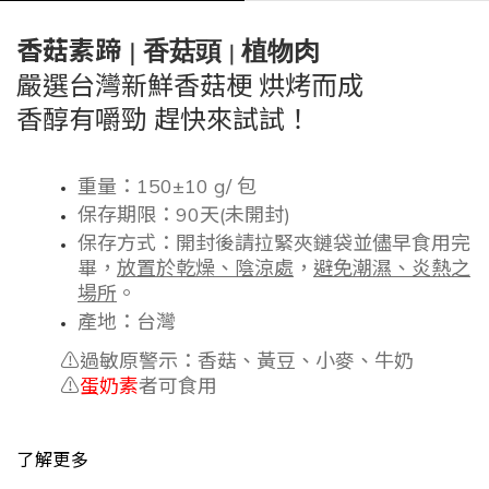
香菇素蹄
香菇頭
植物肉
｜
｜
嚴選台灣新鮮香菇梗 烘烤而成
香醇有嚼勁 趕快來試試！
重量：15
0±10 g/ 包
保存期限：
90天(未開封)
保存方式：
開封後請拉緊夾鏈袋並儘早食用完
畢，
放置於
乾燥
、
陰涼
處
，
避免潮濕、炎熱之
場所
。
產地：
台灣
⚠️
過敏原警示：香菇、黃豆、小麥、牛奶
⚠️
蛋奶
素
者可食用
了解更多