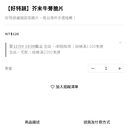
【好特蔬】芥末牛蒡脆片
好特蔬嚴選蔬菜脆片，南台灣伴手禮推薦！
NT$120
至
12/30 16:00
截止
全店，i郵箱取貨｜結帳滿1100免運
全店，宅配｜結帳滿2200免運
數量
加入追蹤清單
商品描述
送貨及付款方式