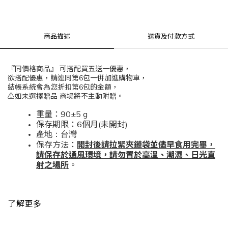
商品描述
送貨及付款方式
『同價格商品』 可搭配買五送一優惠，
欲搭配優惠，請連同第6包一併加進購物車，
結帳系統會為您折扣第6包的金額，
⚠️如未選擇贈品 商場將不主動附贈。
重量：90±5 g
保存期限：6個月(未開封)
產地：台灣
保存方法：
開封後請拉緊夾鏈袋並儘早食用完畢，
請保存於通風環境，請勿置於高溫、潮濕、日光直
射之場所
。
了解更多