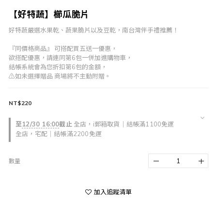
【好特蔬】櫛瓜脆片
好特蔬嚴選水果乾、蔬果脆片以及豆乾，南台灣伴手禮推薦！
『同價格商品』 可搭配買五送一優惠，
欲搭配優惠，請連同第6包一併加進購物車，
結帳系統會為您折扣第6包的金額，
⚠️如未選擇贈品 商場將不主動附贈。
NT$220
至
12/30 16:00
截止
全店，i郵箱取貨｜結帳滿1100免運
全店，宅配｜結帳滿2200免運
數量
加入追蹤清單