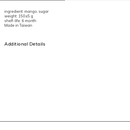
ingredient: mango, sugar
weight: 150±5 g
shelf-life: 6 month
Made in Taiwan
Additional Details