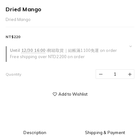
Dried Mango
Dried Mango
NT$220
Until
12/30 16:00
i郵箱取貨｜結帳滿1100免運 on order
Free shipping over NTD2200 on order
Quantity
Add to Wishlist
Description
Shipping & Payment