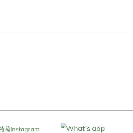
What's app
特蔬Instagram