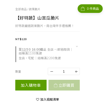
件商品
全部商品
/
蔬果脆片
【好特蔬】山苦瓜脆片
好特蔬嚴選蔬果脆片，南台灣伴手禮推薦！
NT$120
至
12/30 16:00
截止
全店，i郵箱取貨｜
結帳滿1100免運
全店，宅配｜結帳滿2200免運
數量
加入購物車
立即購買
加入追蹤清單